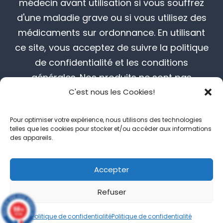
médecin avant utilisation si vous souffrez
d'une maladie grave ou si vous utilisez des
médicaments sur ordonnance. En utilisant
ce site, vous acceptez de suivre la politique
de confidentialité et les conditions
générales. Nos produits ne sont pas
destinés à diagnostiquer, traiter, guérir ou
C'est nous les Cookies!
prévenir toute maladie.
Pour optimiser votre expérience, nous utilisons des technologies
telles que les cookies pour stocker et/ou accéder aux informations
des appareils.
© 2026 Boutique CBD Olikana®. Toute copie
Accepter
totale ou partielle de ce site et son contenu
Refuser
sera poursuivie.
9.8
/10
132 avis
Politique de confidentialité
Politique de confidentialité