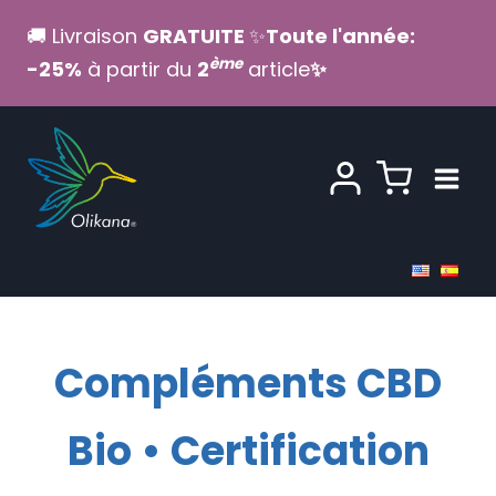
Aller
🚚 Livraison
GRATUITE
✨
Toute l'année:
au
ème
-25%
à partir du
2
article
✨
contenu
Compléments CBD
Bio • Certification