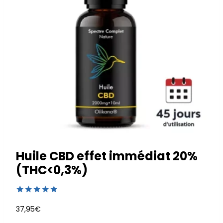
Huile CBD effet immédiat 20%
(THC<0,3%)
Noté
4
5.00
37,95
€
sur 5 basé
sur