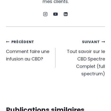
mes clients.
Navigation
PRÉCÉDENT
SUIVANT
Comment faire une
Tout savoir sur le
de
infusion au CBD?
CBD Spectre
l’article
Complet (full
spectrum)
Publications similaires