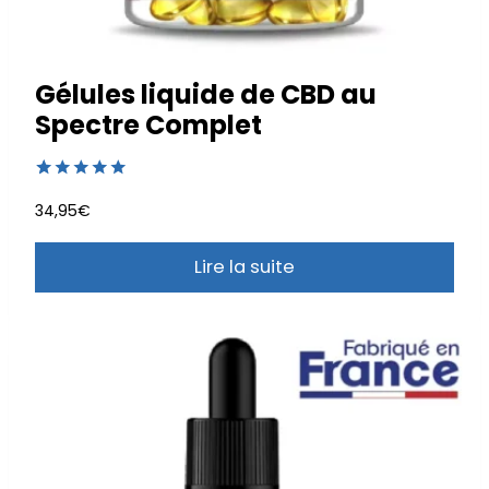
Gélules liquide de CBD au
Spectre Complet
Noté
1
5.00
34,95
€
sur 5 basé
sur
notation
client
Lire la suite