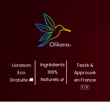
Aller
au
contenu
Ingrédients
Livraison
Testé &
100%
Eco
Approuvé
Naturels 🌿
Gratuite 🚚
en France
🇫🇷